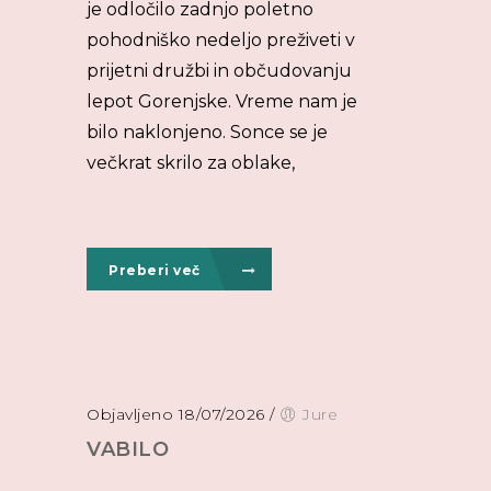
je odločilo zadnjo poletno
pohodniško nedeljo preživeti v
prijetni družbi in občudovanju
lepot Gorenjske. Vreme nam je
bilo naklonjeno. Sonce se je
večkrat skrilo za oblake,
Preberi več
Objavljeno 18/07/2026
/
Jure
VABILO