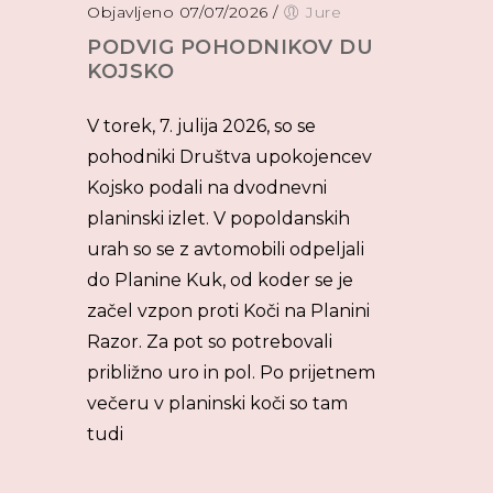
Objavljeno 07/07/2026
/
Jure
PODVIG POHODNIKOV DU
KOJSKO
V torek, 7. julija 2026, so se
pohodniki Društva upokojencev
Kojsko podali na dvodnevni
planinski izlet. V popoldanskih
urah so se z avtomobili odpeljali
do Planine Kuk, od koder se je
začel vzpon proti Koči na Planini
Razor. Za pot so potrebovali
približno uro in pol. Po prijetnem
večeru v planinski koči so tam
tudi