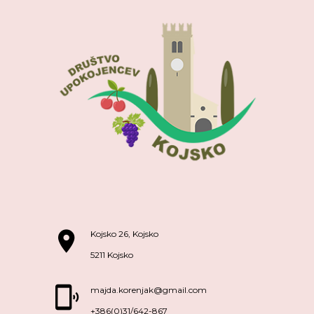
Kojsko 26, Kojsko
5211 Kojsko
majda.korenjak@gmail.com
+386(0)31/642-867