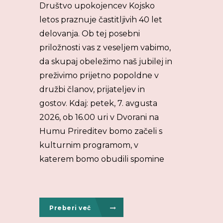
Društvo upokojencev Kojsko
letos praznuje častitljivih 40 let
delovanja. Ob tej posebni
priložnosti vas z veseljem vabimo,
da skupaj obeležimo naš jubilej in
preživimo prijetno popoldne v
družbi članov, prijateljev in
gostov. Kdaj: petek, 7. avgusta
2026, ob 16.00 uri v Dvorani na
Humu Prireditev bomo začeli s
kulturnim programom, v
katerem bomo obudili spomine
Preberi več