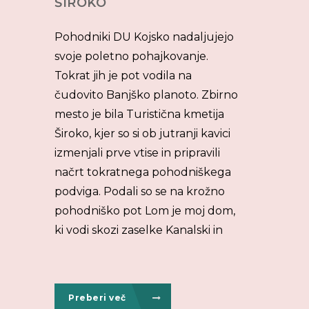
ŠIROKO
Pohodniki DU Kojsko nadaljujejo
svoje poletno pohajkovanje.
Tokrat jih je pot vodila na
čudovito Banjško planoto. Zbirno
mesto je bila Turistična kmetija
Široko, kjer so si ob jutranji kavici
izmenjali prve vtise in pripravili
načrt tokratnega pohodniškega
podviga. Podali so se na krožno
pohodniško pot Lom je moj dom,
ki vodi skozi zaselke Kanalski in
Preberi več