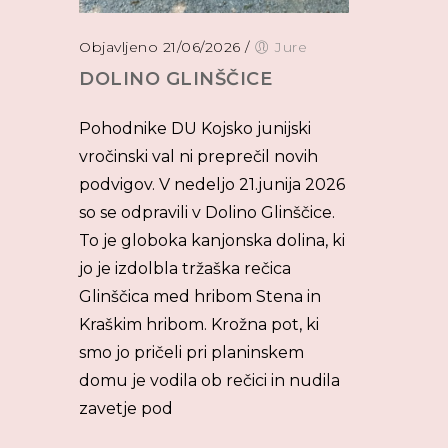
Objavljeno 21/06/2026
/
Jure
DOLINO GLINŠČICE
Pohodnike DU Kojsko junijski
vročinski val ni preprečil novih
podvigov. V nedeljo 21.junija 2026
so se odpravili v Dolino Glinščice.
To je globoka kanjonska dolina, ki
jo je izdolbla tržaška rečica
Glinščica med hribom Stena in
Kraškim hribom. Krožna pot, ki
smo jo pričeli pri planinskem
domu je vodila ob rečici in nudila
zavetje pod