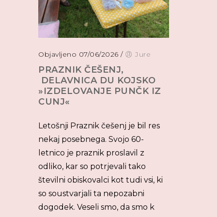
Objavljeno 07/06/2026
/
Jure
PRAZNIK ČEŠENJ,
DELAVNICA DU KOJSKO
»IZDELOVANJE PUNČK IZ
CUNJ«
Letošnji Praznik češenj je bil res
nekaj posebnega. Svojo 60-
letnico je praznik proslavil z
odliko, kar so potrjevali tako
številni obiskovalci kot tudi vsi, ki
so soustvarjali ta nepozabni
dogodek. Veseli smo, da smo k