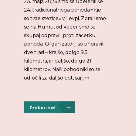
23. maja 2026 smo se udeležili še
24. tradicionalnega pohoda »Kje
so tiste stezice« v Levpi. Zbrali smo
se na Humu, od koder smo se
skupaj odpravili proti začetku
pohoda. Organizatorji so pripravili
dve trasi – krajšo, dolgo 9,5
kilometra, in daljšo, dolgo 21
kilometrov. Naši pohodniki so se
odločili za daljšo pot, saj jim
Preberi več