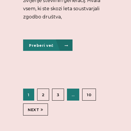
življenje številnih generacij. Hvala
vsem, ki ste skozi leta soustvarjali
zgodbo društva,
Preberi več
1
2
3
…
10
NEXT