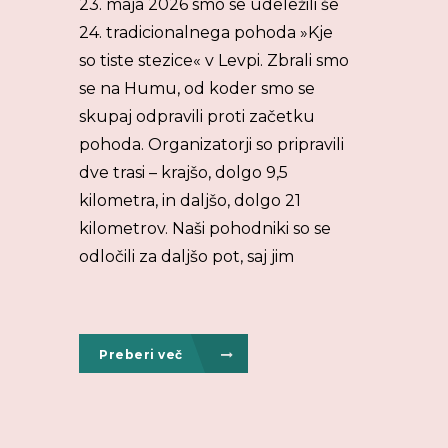
23. maja 2026 smo se udeležili še
24. tradicionalnega pohoda »Kje
so tiste stezice« v Levpi. Zbrali smo
se na Humu, od koder smo se
skupaj odpravili proti začetku
pohoda. Organizatorji so pripravili
dve trasi – krajšo, dolgo 9,5
kilometra, in daljšo, dolgo 21
kilometrov. Naši pohodniki so se
odločili za daljšo pot, saj jim
Preberi več