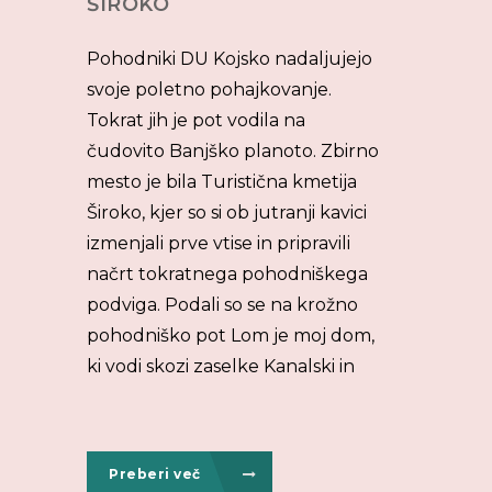
ŠIROKO
Pohodniki DU Kojsko nadaljujejo
svoje poletno pohajkovanje.
Tokrat jih je pot vodila na
čudovito Banjško planoto. Zbirno
mesto je bila Turistična kmetija
Široko, kjer so si ob jutranji kavici
izmenjali prve vtise in pripravili
načrt tokratnega pohodniškega
podviga. Podali so se na krožno
pohodniško pot Lom je moj dom,
ki vodi skozi zaselke Kanalski in
Preberi več