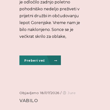
je odločilo zadnjo poletno
pohodniško nedeljo preživeti v
prijetni družbi in občudovanju
lepot Gorenjske. Vreme nam je
bilo naklonjeno. Sonce se je
večkrat skrilo za oblake,
Preberi več
Objavljeno 18/07/2026
/
Jure
VABILO