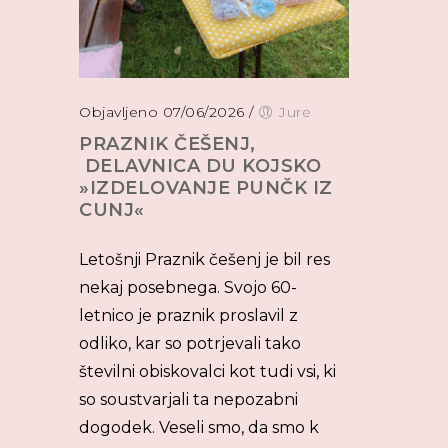
Objavljeno 07/06/2026
/
Jure
PRAZNIK ČEŠENJ,
DELAVNICA DU KOJSKO
»IZDELOVANJE PUNČK IZ
CUNJ«
Letošnji Praznik češenj je bil res
nekaj posebnega. Svojo 60-
letnico je praznik proslavil z
odliko, kar so potrjevali tako
številni obiskovalci kot tudi vsi, ki
so soustvarjali ta nepozabni
dogodek. Veseli smo, da smo k