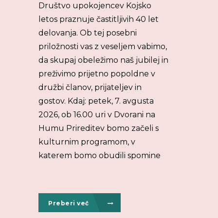
Društvo upokojencev Kojsko
letos praznuje častitljivih 40 let
delovanja. Ob tej posebni
priložnosti vas z veseljem vabimo,
da skupaj obeležimo naš jubilej in
preživimo prijetno popoldne v
družbi članov, prijateljev in
gostov. Kdaj: petek, 7. avgusta
2026, ob 16.00 uri v Dvorani na
Humu Prireditev bomo začeli s
kulturnim programom, v
katerem bomo obudili spomine
Preberi več