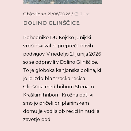
Objavljeno 21/06/2026
/
Jure
DOLINO GLINŠČICE
Pohodnike DU Kojsko junijski
vročinski val ni preprečil novih
podvigov. V nedeljo 21.junija 2026
so se odpravili v Dolino Glinščice.
To je globoka kanjonska dolina, ki
jo je izdolbla tržaška rečica
Glinščica med hribom Stena in
Kraškim hribom. Krožna pot, ki
smo jo pričeli pri planinskem
domu je vodila ob rečici in nudila
zavetje pod