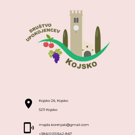
Kojsko 26, Kojsko
5211 Kojsko
majda.korenjak@gmail.com
+386(0)31/642-867