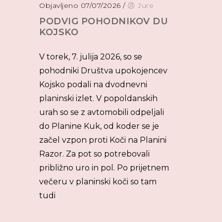
Objavljeno 07/07/2026
/
Jure
PODVIG POHODNIKOV DU
KOJSKO
V torek, 7. julija 2026, so se
pohodniki Društva upokojencev
Kojsko podali na dvodnevni
planinski izlet. V popoldanskih
urah so se z avtomobili odpeljali
do Planine Kuk, od koder se je
začel vzpon proti Koči na Planini
Razor. Za pot so potrebovali
približno uro in pol. Po prijetnem
večeru v planinski koči so tam
tudi