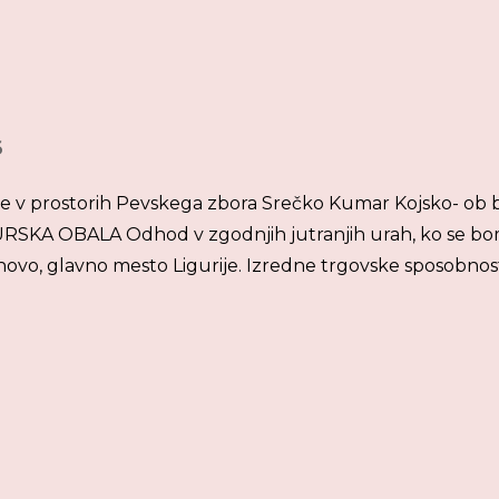
6
 ure v prostorih Pevskega zbora Srečko Kumar Kojsko- ob b
GURSKA OBALA Odhod v zgodnjih jutranjih urah, ko se b
novo, glavno mesto Ligurije. Izredne trgovske sposobnost