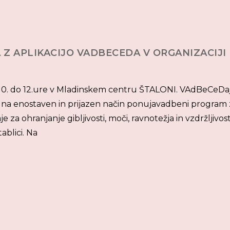
 Z APLIKACIJO VADBECEDA V ORGANIZACIJI
d 10. do 12.ure v Mladinskem centru ŠTALONI. VAdBeCeDa
im na enostaven in prijazen način ponujavadbeni program 
za ohranjanje gibljivosti, moči, ravnotežja in vzdržljivost
ablici. Na