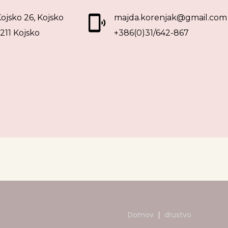
ojsko 26, Kojsko
majda.korenjak@gmail.com
211 Kojsko
+386(0)31/642-867
Domov
drustvo