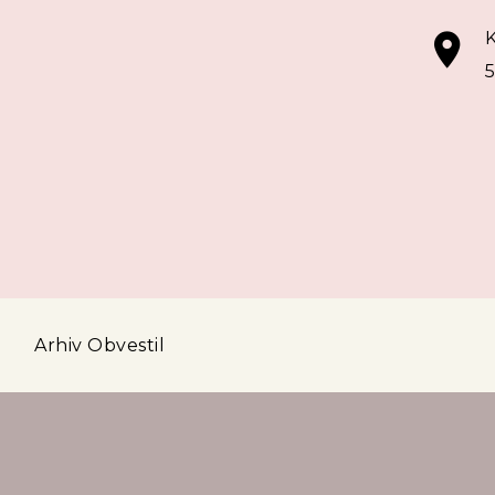
K
5
a
Arhiv Obvestil