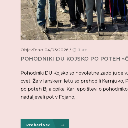
Objavljeno 04/03/2026
/
Jure
POHODNIKI DU KOJSKO PO POTEH »
Pohodniki DU Kojsko so novoletne zaobljube vze
cvet. Že v lanskem letu so prehodili Karnjuko, P
po poteh Bjla cpika. Kar lepo število pohodnik
nadaljevali pot v Fojano,
Preberi več