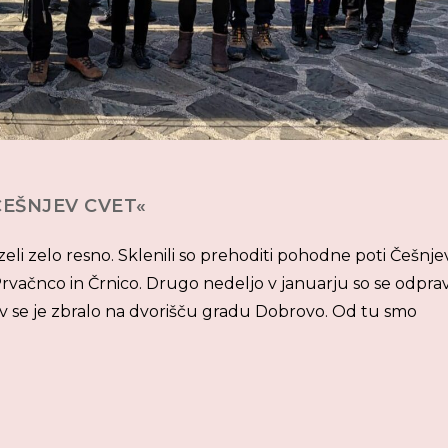
ČEŠNJEV CVET«
li zelo resno. Sklenili so prehoditi pohodne poti Češnje
rvačnco in Črnico. Drugo nedeljo v januarju so se odpravi
ov se je zbralo na dvorišču gradu Dobrovo. Od tu smo