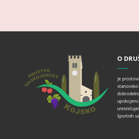
O DRU
Je prostov
stanovsko-
dobrodelno
upokojence
uresničuje
športnih se