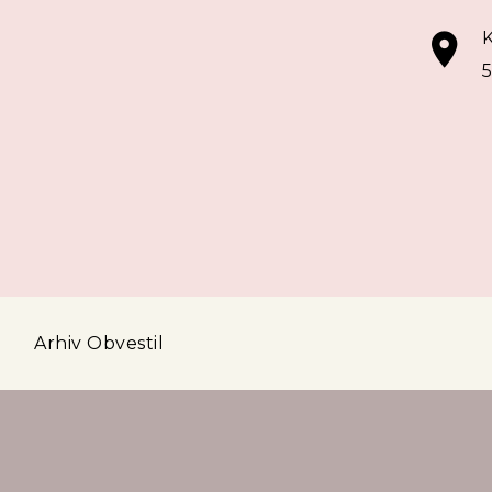
K
5
a
Arhiv Obvestil