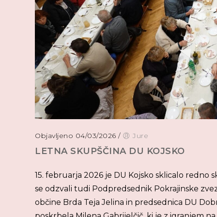
Objavljeno 04/03/2026
/
Jure
LETNA SKUPŠČINA DU KOJSKO
15. februarja 2026 je DU Kojsko sklicalo redno 
se odzvali tudi Podpredsednik Pokrajinske zv
občine Brda Teja Jelina in predsednica DU Dobro
poskrbela Milena Gabrijelčič, ki je z igranjem na 