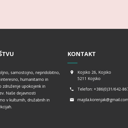
ŠTVU
KONTAKT
Kojsko 26, Kojsko
oljno, samostojno, nepridobitno,
5211 Kojsko
interesno, humanitarno in
 združenje upokojenk in
Telefon: +386(0)31/642-86
v. Naše dejavnosti
majda.korenjak@gmail.co
mo v kulturnih, družabnih in
kcijah.