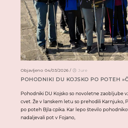
Objavljeno 04/03/2026
/
Jure
POHODNIKI DU KOJSKO PO POTEH »
Pohodniki DU Kojsko so novoletne zaobljube vze
cvet. Že v lanskem letu so prehodili Karnjuko, P
po poteh Bjla cpika. Kar lepo število pohodnik
nadaljevali pot v Fojano,