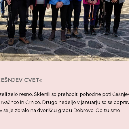
ČEŠNJEV CVET«
li zelo resno. Sklenili so prehoditi pohodne poti Češnje
rvačnco in Črnico. Drugo nedeljo v januarju so se odpravi
ov se je zbralo na dvorišču gradu Dobrovo. Od tu smo