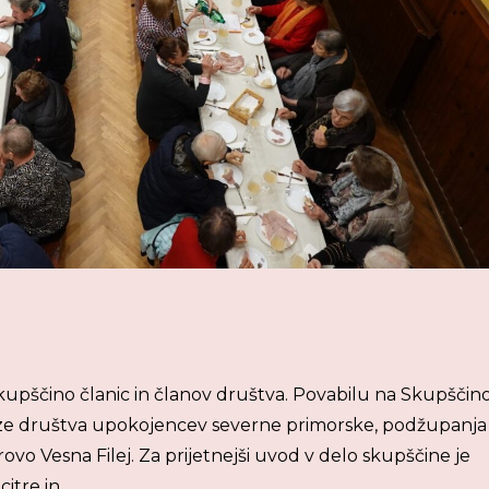
skupščino članic in članov društva. Povabilu na Skupščin
eze društva upokojencev severne primorske, podžupanja
vo Vesna Filej. Za prijetnejši uvod v delo skupščine je
citre in