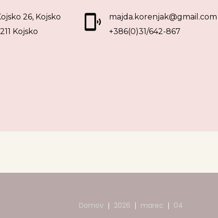
ojsko 26, Kojsko
majda.korenjak@gmail.com
211 Kojsko
+386(0)31/642-867
Domov
2026
marec
04