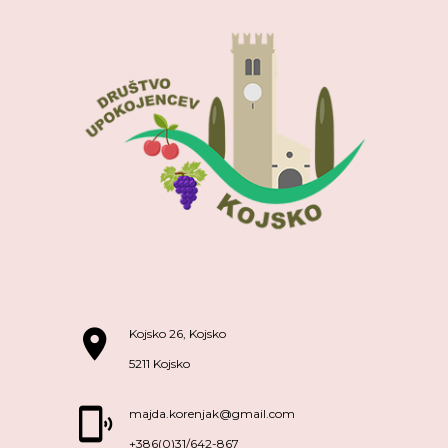
Kojsko 26, Kojsko
5211 Kojsko
majda.korenjak@gmail.com
+386(0)31/642-867