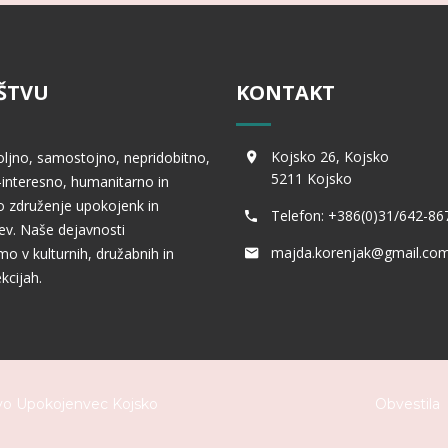
ŠTVU
KONTAKT
Kojsko 26, Kojsko
oljno, samostojno, nepridobitno,
5211 Kojsko
interesno, humanitarno in
 združenje upokojenk in
Telefon: +386(0)31/642-86
v. Naše dejavnosti
majda.korenjak@gmail.co
mo v kulturnih, družabnih in
kcijah.
vo Upokojenvec Kojsko
Obvestila