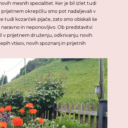
hovih mesnih specialitet. Ker je bil izlet tudi
o prijetnem okrepčilu smo pot nadaljevali v
že tudi kozarček pijače, zato smo obiskali še
o, naravno in neponovljivo. Ob predstavitvi
inil v prijetnem druženju, odkrivanju novih
ih vtisov, novih spoznanj in prijetnih