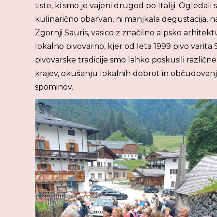
tiste, ki smo je vajeni drugod po Italiji. Ogledali
kulinarično obarvan, ni manjkala degustacija, n
Zgornji Sauris, vasico z značilno alpsko arhitek
lokalno pivovarno, kjer od leta 1999 pivo varita 
pivovarske tradicije smo lahko poskusili različne
krajev, okušanju lokalnih dobrot in občudovanju
spominov.