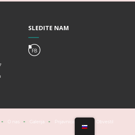
SLEDITE NAM
FB
7
m
O nas
Galerija
Prijavnica
Arhiv Obvestil