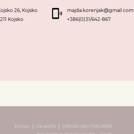
ojsko 26, Kojsko
majda.korenjak@gmail.com
211 Kojsko
+386(0)31/642-867
Domov
Obvestila
OBISKALI SMO FURLANSKE