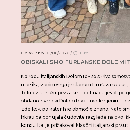
Objavljeno 09/06/2026
/
Jure
OBISKALI SMO FURLANSKE DOLOMITE
Na robu italijanskih Dolomitov se skriva samosvoj
marsikaj zanimivega je članom Društva upokojen
Tolmezza in Ampezza smo pot nadaljevali po gorsk
obdano z vrhovi Dolomitov in neokrnjenimi gozdov
izdelkov, po katerih je območje znano. Nato smo 
hkrati pa ponujala čudovite razglede na okoliške
koncu Italije pričakoval klasični italijanski pr