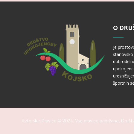
O DRU
Je prostov
stanovsko-
dobrodelno
upokojence
uresničuje
športnih se
Avtorske Pravice © 2024. Vse pravice pridržane,
Društ