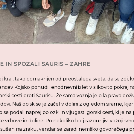
 IN SPOZALI SAURIS – ZAHRE
 kraj, tako odmaknjen od preostalega sveta, da se zdi, kot 
cev Kojsko ponudil enodnevni izlet v slikovito pokraji
i cesti proti Saurisu. Že sama vožnja je bila pravo dožive
i. Naš obisk se je začel v dolini z ogledom sirarne, kjer
se podali naprej po ozki in vijugasti gorski cesti, ki je 
 vrhove in doline. Po nekoliko bolj razburljivi vožnji sm
šut, sušen na zraku, vendar se zaradi nemško govorečega p