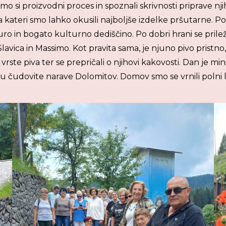
 smo si proizvodni proces in spoznali skrivnosti priprave nji
a kateri smo lahko okusili najboljše izdelke pršutarne. P
turo in bogato kulturno dediščino. Po dobri hrani se prile
Slavica in Massimo. Kot pravita sama, je njuno pivo pristn
 vrste piva ter se prepričali o njihovi kakovosti. Dan je m
 čudovite narave Dolomitov. Domov smo se vrnili polni lep