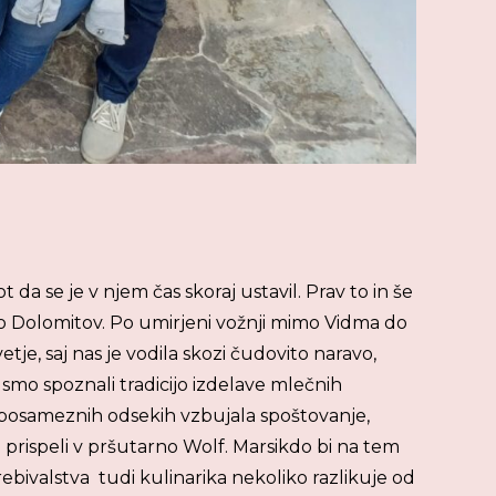
da se je v njem čas skoraj ustavil. Prav to in še
no Dolomitov. Po umirjeni vožnji mimo Vidma do
tje, saj nas je vodila skozi čudovito naravo,
 smo spoznali tradicijo izdelave mlečnih
na posameznih odsekih vzbujala spoštovanje,
o prispeli v pršutarno Wolf. Marsikdo bi na tem
rebivalstva tudi kulinarika nekoliko razlikuje od