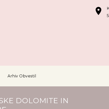
K
5
a
Arhiv Obvestil
SKE DOLOMITE IN