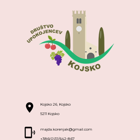
Kojsko 26, Kojsko
5211 Kojsko
majda.korenjak@gmail.com
+386(0)31/642-867