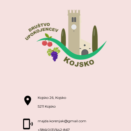
Kojsko 26, Kojsko
5211 Kojsko
majda.korenjak@gmail.com
+386(0)31/642-867