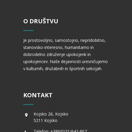
O DRUŠTVU
Je prostovoljno, samostojno, nepridobitno,
stanovsko-interesno, humanitarno in
dobrodelno združenje upokojenk in
upokojencev. Naše dejavnosti uresničujemo
v kulturnih, družabnih in športnih sekcijah.
KONTAKT
Kojsko 26, Kojsko
5211 Kojsko
Telefon: +386(0)31/642-867