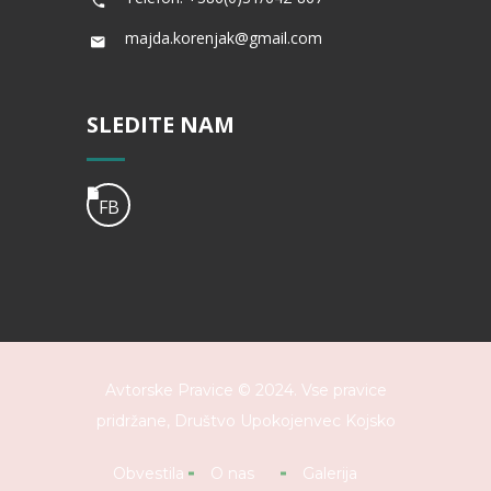
majda.korenjak@gmail.com
SLEDITE NAM
FB
Avtorske Pravice © 2024. Vse pravice
pridržane,
Društvo Upokojenvec Kojsko
Obvestila
O nas
Galerija