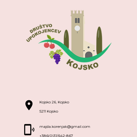
Kojsko 26, Kojsko
5211 Kojsko
majda.korenjak@gmail.com
+386(0)31/642-867