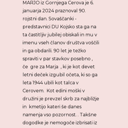
MARJO iz Gornjega Cerova je 6.
januarja 2024 praznoval 90.
rojstni dan. Sovaščanki -
predstavnici DU Kojsko sta ga na
ta častitljiv jubilej obiskali in mu v
imenu vseh članov društva voščili
in ga obdarili. 90 let je težko
spraviti v par stavkov posebno ,
če gre za Marja , ki je kot devet
letni deček izgubil očeta, ki so ga
leta 1944 ubili kot talca v
Cerovem. Kot edini moški v
družini je prevzel skrb za najbližje
in kmetijo kateri še danes
namenja vso pozornost. . Takšne
dogodke je nemogoče izbrisati iz