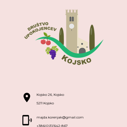
Kojsko 26, Kojsko
5211 Kojsko
majda.korenjak@gmail.com
+386(0)31/642-867