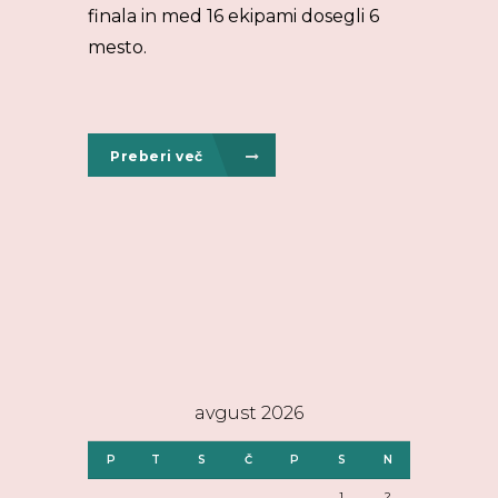
finala in med 16 ekipami dosegli 6
mesto.
Preberi več
avgust 2026
P
T
S
Č
P
S
N
1
2