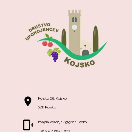
Kojsko 26, Kojsko
5211 Kojsko
majda.korenjak@gmail.com
+386(0)31/642-867